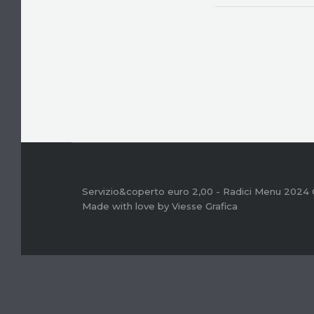
Servizio&coperto euro 2,00 - Radici Menu 2024
Made with love by Viesse Grafica